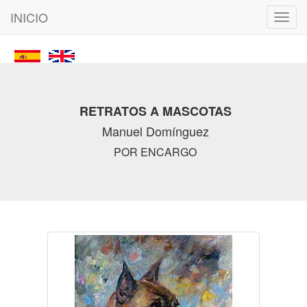
INICIO
Toggl
navig
RETRATOS A MASCOTAS
Manuel Domínguez
POR ENCARGO